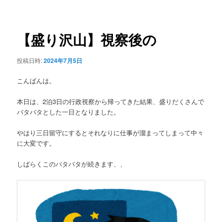
稿
ュ
ナ
ー
ビ
ゲ
【盛り沢山】視察後の
ー
シ
投稿日時:
2024年7月5日
ョ
ン
こんばんは。
本日は、2泊3日の行政視察から帰ってきた結果、盛りだくさんで
バタバタとした一日となりました。
やはり三日留守にするとそれなりに仕事が溜まってしまって中々
に大変です。
しばらくこのバタバタが続きます、、