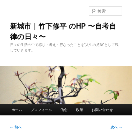
メ
イ
検
ン
索
コ
新城市｜竹下修平 のHP 〜自考自
ン
律の日々〜
テ
ン
日々の生活の中で感じ・考え・行なったことを"人生の足跡"として残
ツ
していきます。
へ
移
動
メ
ホーム
プロフィール
信念
政策
お問い合わせ
イ
ン
メ
投
←
前へ
次へ
→
ニ