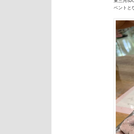
東三河5
ベントと