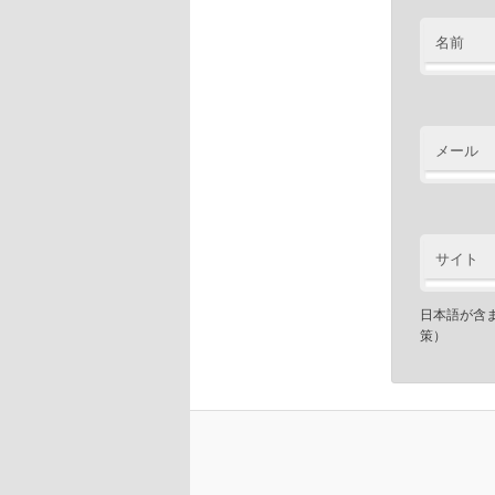
名前
メール
サイト
日本語が含
策）