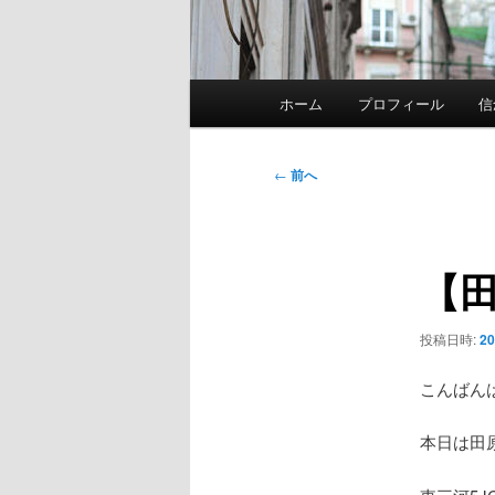
メ
ホーム
プロフィール
信
イ
ン
メ
投
←
前へ
ニ
稿
ュ
ナ
ー
ビ
【
ゲ
ー
シ
投稿日時:
2
ョ
ン
こんばん
本日は田