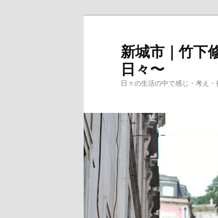
メ
イ
ン
新城市｜竹下修
コ
日々〜
ン
テ
日々の生活の中で感じ・考え・
ン
ツ
へ
移
動