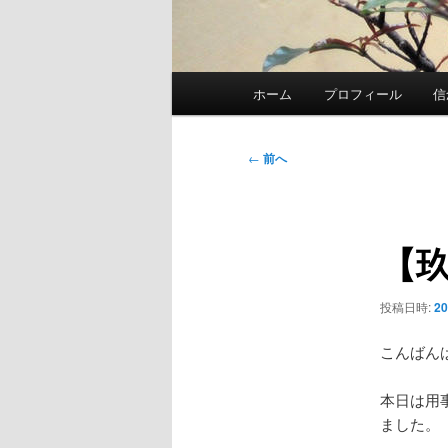
メ
ホーム
プロフィール
信
イ
ン
メ
投
←
前へ
ニ
稿
ュ
ナ
ー
ビ
【
ゲ
ー
シ
投稿日時:
2
ョ
ン
こんばん
本日は用
ました。