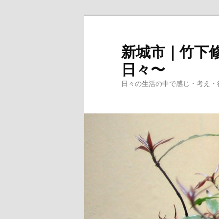
メ
イ
ン
新城市｜竹下修
コ
日々〜
ン
テ
日々の生活の中で感じ・考え・
ン
ツ
へ
移
動