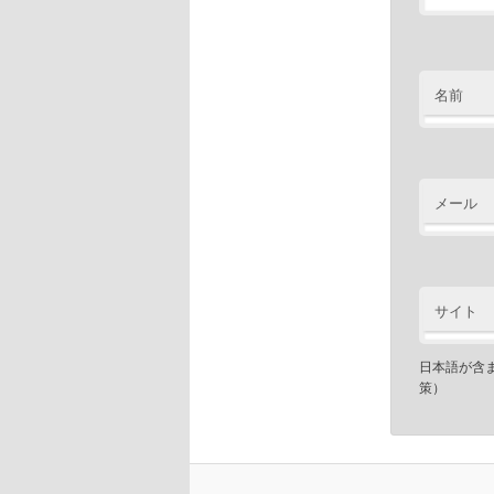
名前
メール
サイト
日本語が含
策）