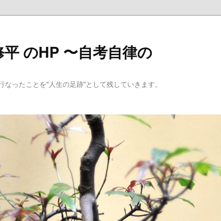
平 のHP 〜自考自律の
行なったことを"人生の足跡"として残していきます。