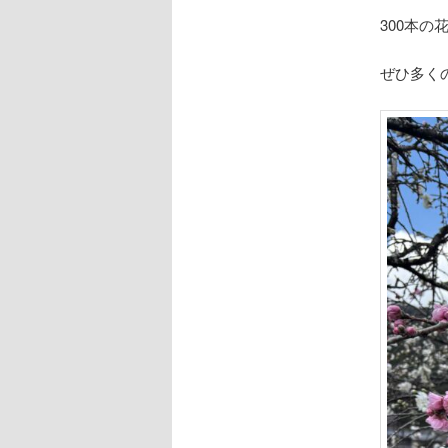
300本
ぜひ多く