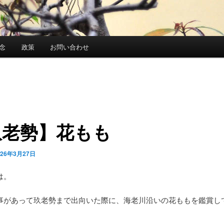
念
政策
お問い合わせ
玖老勢】花もも
026年3月27日
は。
事があって玖老勢まで出向いた際に、海老川沿いの花ももを鑑賞し