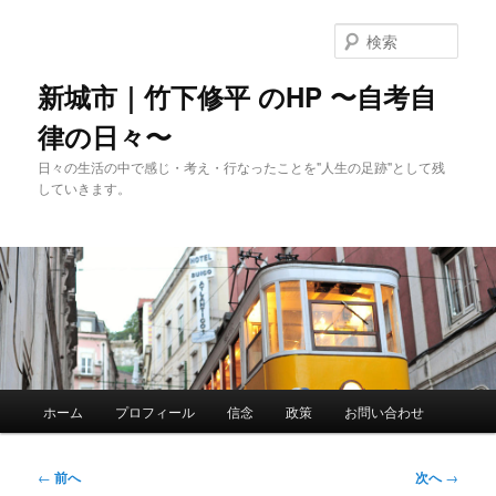
メ
イ
検
ン
索
コ
新城市｜竹下修平 のHP 〜自考自
ン
律の日々〜
テ
ン
日々の生活の中で感じ・考え・行なったことを"人生の足跡"として残
ツ
していきます。
へ
移
動
メ
ホーム
プロフィール
信念
政策
お問い合わせ
イ
ン
メ
投
←
前へ
次へ
→
ニ