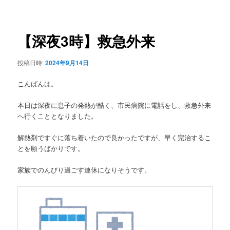
稿
ュ
ナ
ー
ビ
ゲ
【深夜3時】救急外来
ー
シ
投稿日時:
2024年9月14日
ョ
ン
こんばんは。
本日は深夜に息子の発熱が酷く、市民病院に電話をし、救急外来
へ行くこととなりました。
解熱剤ですぐに落ち着いたので良かったですが、早く完治するこ
とを願うばかりです。
家族でのんびり過ごす連休になりそうです。