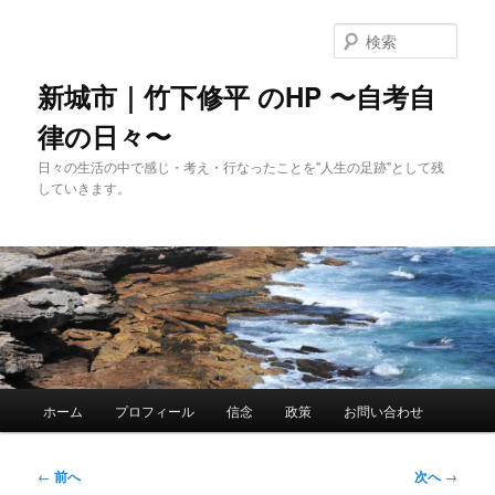
メ
イ
検
ン
索
コ
新城市｜竹下修平 のHP 〜自考自
ン
律の日々〜
テ
ン
日々の生活の中で感じ・考え・行なったことを"人生の足跡"として残
ツ
していきます。
へ
移
動
メ
ホーム
プロフィール
信念
政策
お問い合わせ
イ
ン
メ
投
←
前へ
次へ
→
ニ