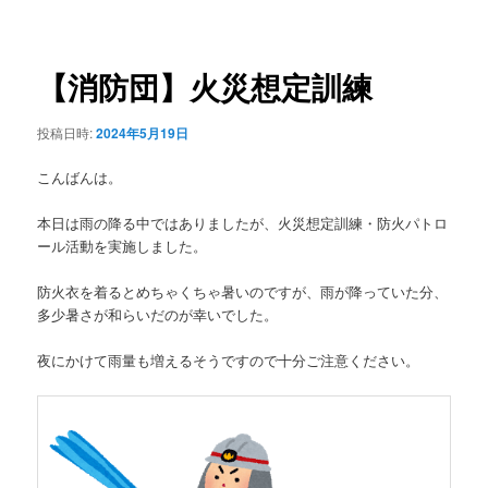
稿
ュ
ナ
ー
ビ
ゲ
【消防団】火災想定訓練
ー
シ
投稿日時:
2024年5月19日
ョ
ン
こんばんは。
本日は雨の降る中ではありましたが、火災想定訓練・防火パトロ
ール活動を実施しました。
防火衣を着るとめちゃくちゃ暑いのですが、雨が降っていた分、
多少暑さが和らいだのが幸いでした。
夜にかけて雨量も増えるそうですので十分ご注意ください。