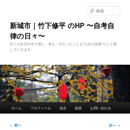
メ
イ
検
ン
索
コ
新城市｜竹下修平 のHP 〜自考自
ン
律の日々〜
テ
ン
日々の生活の中で感じ・考え・行なったことを"人生の足跡"として残
ツ
していきます。
へ
移
動
メ
ホーム
プロフィール
信念
政策
お問い合わせ
イ
ン
メ
投
←
前へ
次へ
→
ニ