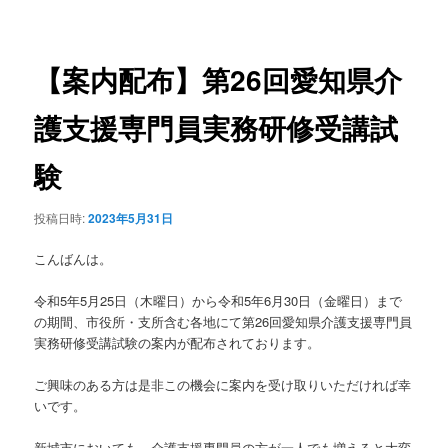
稿
ュ
ナ
ー
ビ
ゲ
【案内配布】第26回愛知県介
ー
シ
護支援専門員実務研修受講試
ョ
ン
験
投稿日時:
2023年5月31日
こんばんは。
令和5年5月25日（木曜日）から令和5年6月30日（金曜日）まで
の期間、市役所・支所含む各地にて第26回愛知県介護支援専門員
実務研修受講試験の案内が配布されております。
ご興味のある方は是非この機会に案内を受け取りいただければ幸
いです。
新城市においても、介護支援専門員の方が一人でも増えると大変