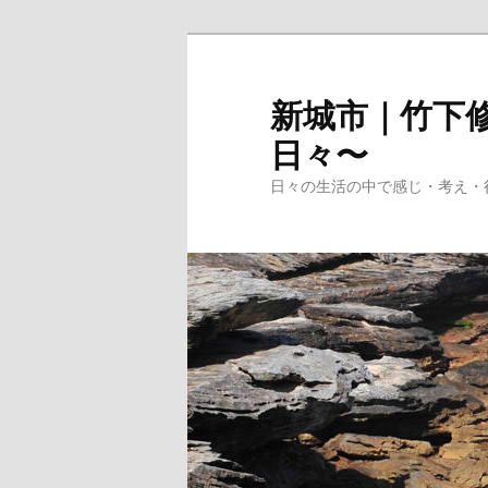
メ
イ
ン
新城市｜竹下修
コ
日々〜
ン
テ
日々の生活の中で感じ・考え・
ン
ツ
へ
移
動