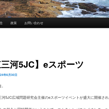
念
政策
お問い合わせ
三河5JC】eスポーツ
024年6月30日
は。
三河5JC広域問題研究会主催のeスポーツイベントが盛大に開催さ