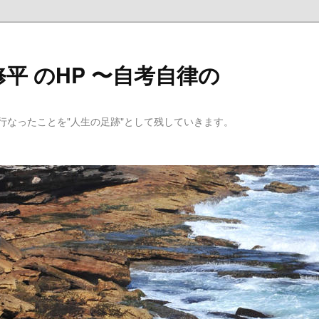
平 のHP 〜自考自律の
行なったことを"人生の足跡"として残していきます。