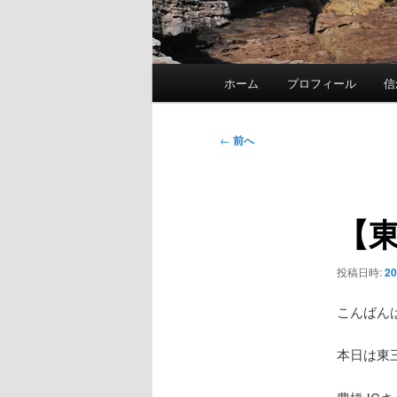
メ
ホーム
プロフィール
信
イ
ン
メ
投
←
前へ
ニ
稿
ュ
ナ
ー
ビ
【東
ゲ
ー
シ
投稿日時:
2
ョ
ン
こんばん
本日は東