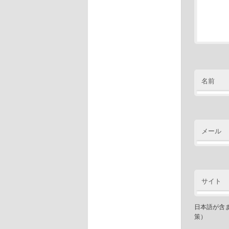
名前
メール
サイト
日本語が含
策）