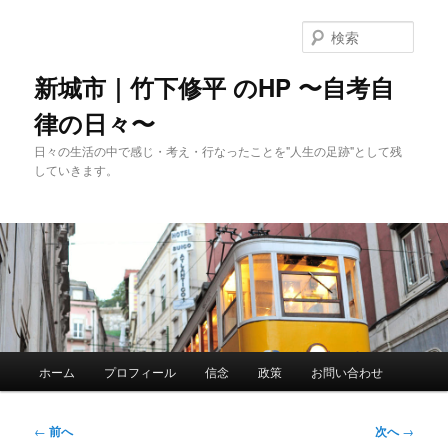
メ
イ
検
ン
索
コ
新城市｜竹下修平 のHP 〜自考自
ン
律の日々〜
テ
ン
日々の生活の中で感じ・考え・行なったことを"人生の足跡"として残
ツ
していきます。
へ
移
動
メ
ホーム
プロフィール
信念
政策
お問い合わせ
イ
ン
メ
投
←
前へ
次へ
→
ニ