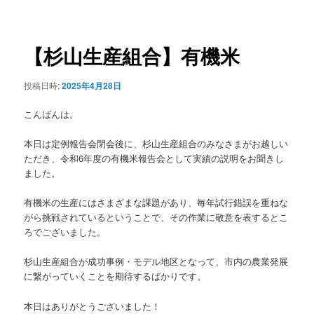
稿
ュ
ナ
ー
ビ
ゲ
【杉山生産組合】有機米
ー
シ
投稿日時:
2025年4月28日
ョ
ン
こんばんは。
本日は定例報告会閉会後に、杉山生産組合のみなさまがお越しい
ただき、令和6年度の有機米報告会として実績の説明をお聞きし
ました。
有機米の生産にはさまざまな課題があり、毎年試行錯誤を重ねな
がら挑戦されているということで、その作業に敬意を表するとこ
ろでございました。
杉山生産組合が成功事例・モデル地区となって、市内の農業発展
に繋がっていくことを期待するばかりです。
本日はありがとうございました！