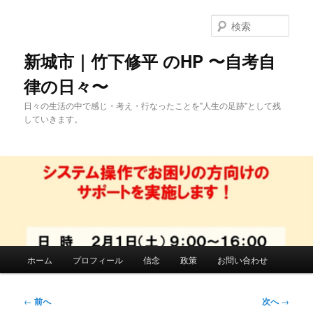
メ
イ
検
ン
索
コ
新城市｜竹下修平 のHP 〜自考自
ン
律の日々〜
テ
ン
日々の生活の中で感じ・考え・行なったことを"人生の足跡"として残
ツ
していきます。
へ
移
動
メ
ホーム
プロフィール
信念
政策
お問い合わせ
イ
ン
メ
投
←
前へ
次へ
→
ニ