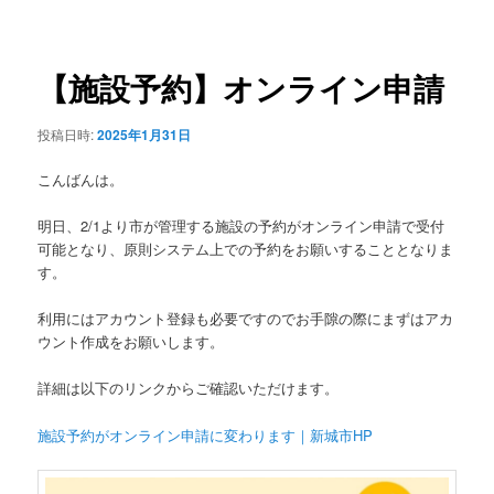
稿
ュ
ナ
ー
ビ
ゲ
【施設予約】オンライン申請
ー
シ
投稿日時:
2025年1月31日
ョ
ン
こんばんは。
明日、2/1より市が管理する施設の予約がオンライン申請で受付
可能となり、原則システム上での予約をお願いすることとなりま
す。
利用にはアカウント登録も必要ですのでお手隙の際にまずはアカ
ウント作成をお願いします。
詳細は以下のリンクからご確認いただけます。
施設予約がオンライン申請に変わります｜新城市HP