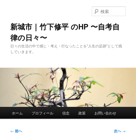
メ
イ
検
ン
索
コ
新城市｜竹下修平 のHP 〜自考自
ン
律の日々〜
テ
ン
日々の生活の中で感じ・考え・行なったことを"人生の足跡"として残
ツ
していきます。
へ
移
動
メ
ホーム
プロフィール
信念
政策
お問い合わせ
イ
ン
メ
投
←
前へ
次へ
→
ニ