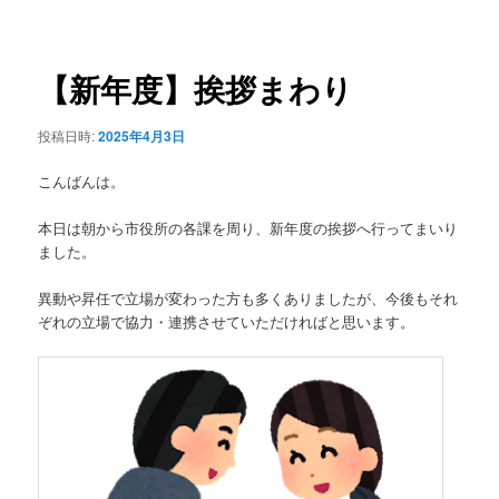
稿
ュ
ナ
ー
ビ
ゲ
【新年度】挨拶まわり
ー
シ
投稿日時:
2025年4月3日
ョ
ン
こんばんは。
本日は朝から市役所の各課を周り、新年度の挨拶へ行ってまいり
ました。
異動や昇任で立場が変わった方も多くありましたが、今後もそれ
ぞれの立場で協力・連携させていただければと思います。