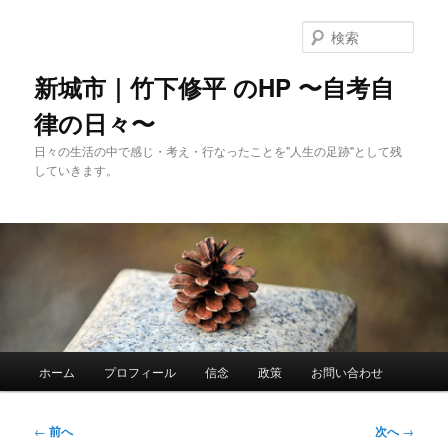
メ
イ
検
ン
索
コ
新城市｜竹下修平 のHP 〜自考自
ン
律の日々〜
テ
ン
日々の生活の中で感じ・考え・行なったことを"人生の足跡"として残
ツ
していきます。
へ
移
動
メ
ホーム
プロフィール
信念
政策
お問い合わせ
イ
ン
メ
投
←
前へ
次へ
→
ニ