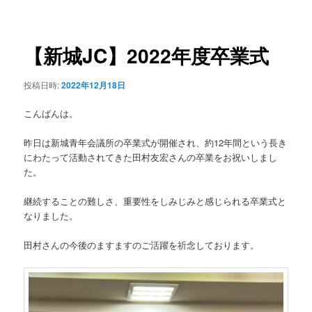
稿
ュ
ナ
ー
ビ
ゲ
【新城JC】2022年度卒業式
ー
シ
投稿日時:
2022年12月18日
ョ
ン
こんばんは。
昨日は新城青年会議所の卒業式が開催され、約12年間という長き
にわたって活動されてきた田村友宏さんの卒業をお祝いしまし
た。
継続することの難しさ、重要性をしみじみと感じられる卒業式と
なりました。
田村さんの今後のますますのご活躍を祈念しております。