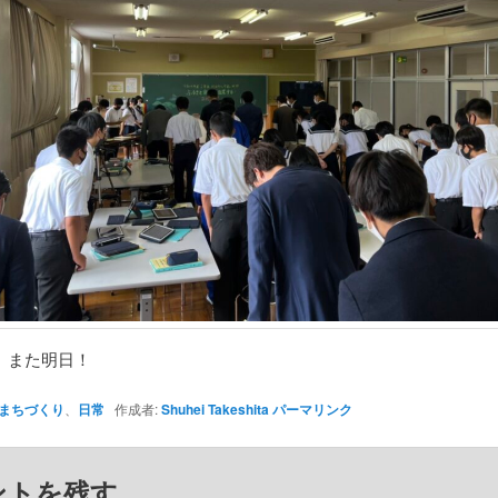
、また明日！
まちづくり
、
日常
作成者:
Shuhei Takeshita
パーマリンク
ントを残す