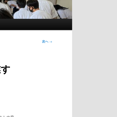
次へ
→
業す
ストの発