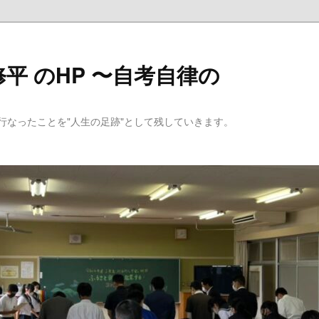
平 のHP 〜自考自律の
行なったことを"人生の足跡"として残していきます。