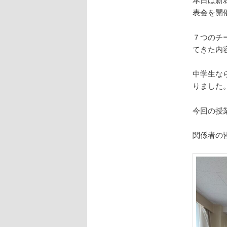
表会を開
７つのチ
てきた内
中学生な
りました
今回の授
関係者の