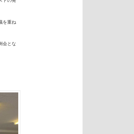
議を重ね
例会とな