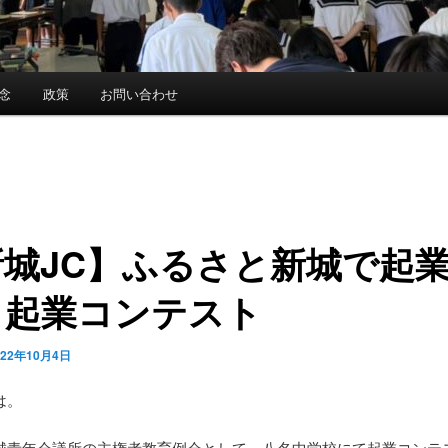
念
政策
お問い合わせ
新城JC】ふるさと新城で起
！起業コンテスト
022年10月4日
は。
城青年会議所の主権者教育例会として、八名中学校にて起業コンテ