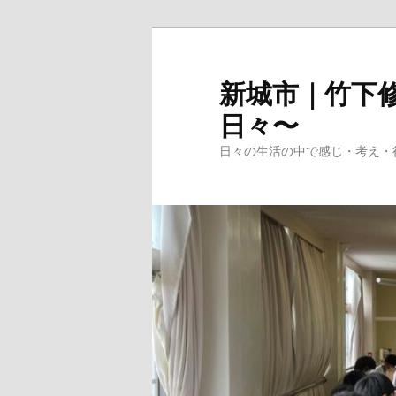
メ
イ
ン
新城市｜竹下修
コ
日々〜
ン
テ
日々の生活の中で感じ・考え・
ン
ツ
へ
移
動