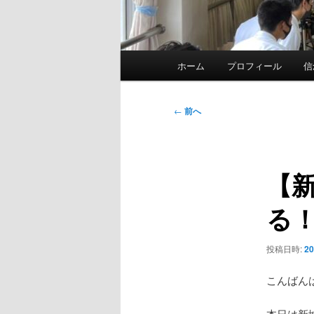
メ
ホーム
プロフィール
信
イ
ン
メ
投
←
前へ
ニ
稿
ュ
ナ
ー
ビ
【
ゲ
ー
る
シ
ョ
ン
投稿日時:
2
こんばん
本日は新