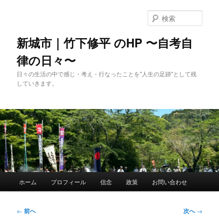
メ
イ
検
ン
索
コ
新城市｜竹下修平 のHP 〜自考自
ン
律の日々〜
テ
ン
日々の生活の中で感じ・考え・行なったことを"人生の足跡"として残
ツ
していきます。
へ
移
動
メ
ホーム
プロフィール
信念
政策
お問い合わせ
イ
ン
メ
投
←
前へ
次へ
→
ニ