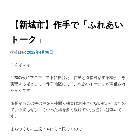
稿
ュ
ナ
ー
ビ
ゲ
【新城市】作手で「ふれあい
ー
シ
トーク」
ョ
ン
投稿日時:
2022年4月30日
こんばんは。
4/28の夜にマニフェストに掲げた「住民と直接対話する機会」を
実現する場として、作手地区にて「ふれあいトーク」が開催され
たそうです。
市長が市民の生の声を直接聞く機会は意外と少ない気がしますの
で、今後もぜひこういった場を多く設けていただければ幸いで
す。
まちづくりの主役はやはり市民ですので…