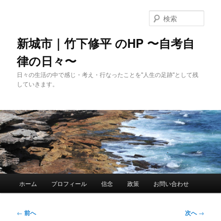
メ
イ
検
ン
索
コ
新城市｜竹下修平 のHP 〜自考自
ン
律の日々〜
テ
ン
日々の生活の中で感じ・考え・行なったことを"人生の足跡"として残
ツ
していきます。
へ
移
動
メ
ホーム
プロフィール
信念
政策
お問い合わせ
イ
ン
メ
投
←
前へ
次へ
→
ニ