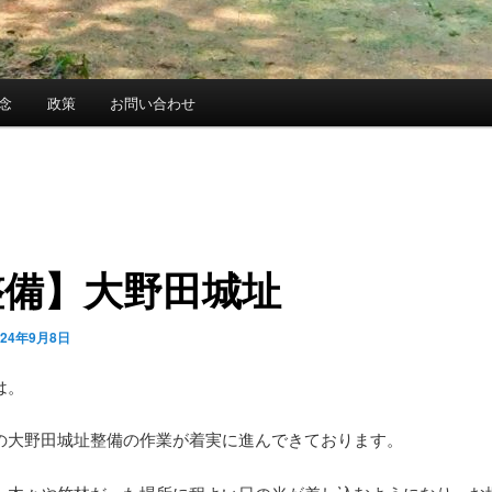
念
政策
お問い合わせ
整備】大野田城址
024年9月8日
は。
の大野田城址整備の作業が着実に進んできております。