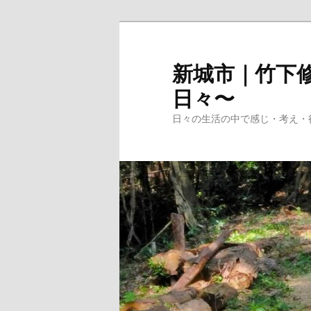
メ
イ
ン
新城市｜竹下修
コ
日々〜
ン
テ
日々の生活の中で感じ・考え・
ン
ツ
へ
移
動