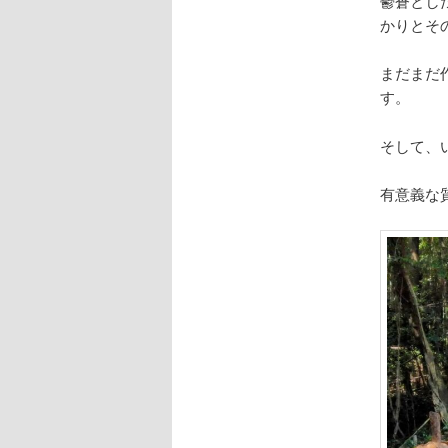
鬱蒼とし
かりとそ
まだまだ
す。
そして、
有意義な