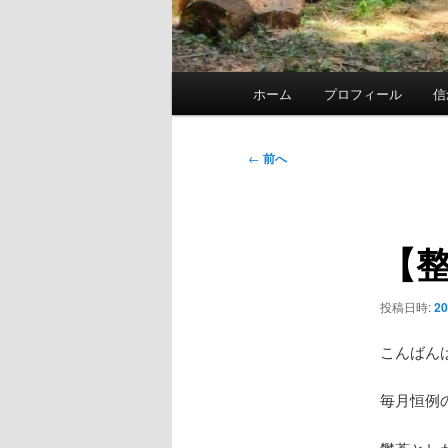
メ
ホーム
プロフィール
信
イ
ン
メ
投
←
前へ
ニ
稿
ュ
ナ
ー
ビ
【
ゲ
ー
シ
投稿日時:
2
ョ
ン
こんばん
毎月恒例