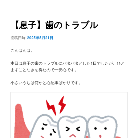
稿
ュ
ナ
ー
ビ
ゲ
【息子】歯のトラブル
ー
シ
投稿日時:
2025年5月21日
ョ
ン
こんばんは。
本日は息子の歯のトラブルにバタバタとした1日でしたが、ひと
まずことなきを得たので一安心です。
小さいうちは何かと心配事ばかりです。