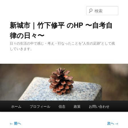
メ
イ
検
ン
索
コ
新城市｜竹下修平 のHP 〜自考自
ン
律の日々〜
テ
ン
日々の生活の中で感じ・考え・行なったことを"人生の足跡"として残
ツ
していきます。
へ
移
動
メ
ホーム
プロフィール
信念
政策
お問い合わせ
イ
ン
メ
投
←
前へ
次へ
→
ニ