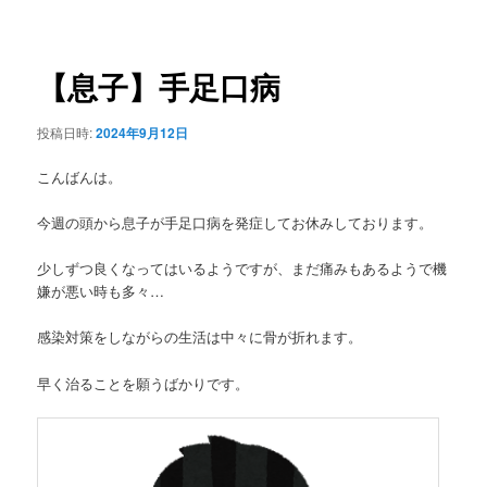
稿
ュ
ナ
ー
ビ
ゲ
【息子】手足口病
ー
シ
投稿日時:
2024年9月12日
ョ
ン
こんばんは。
今週の頭から息子が手足口病を発症してお休みしております。
少しずつ良くなってはいるようですが、まだ痛みもあるようで機
嫌が悪い時も多々…
感染対策をしながらの生活は中々に骨が折れます。
早く治ることを願うばかりです。