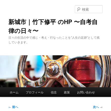
メ
イ
検
ン
索
コ
新城市｜竹下修平 のHP 〜自考自
ン
律の日々〜
テ
ン
日々の生活の中で感じ・考え・行なったことを"人生の足跡"として残
ツ
していきます。
へ
移
動
メ
ホーム
プロフィール
信念
政策
お問い合わせ
イ
ン
メ
投
←
前へ
次へ
→
ニ