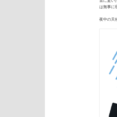
雷に驚い
は無事に
夜中の天