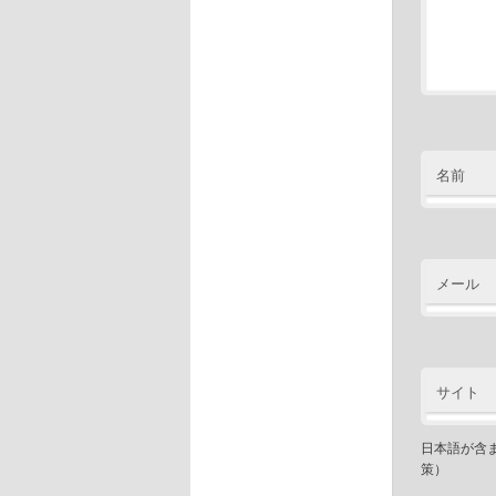
名前
メール
サイト
日本語が含
策）