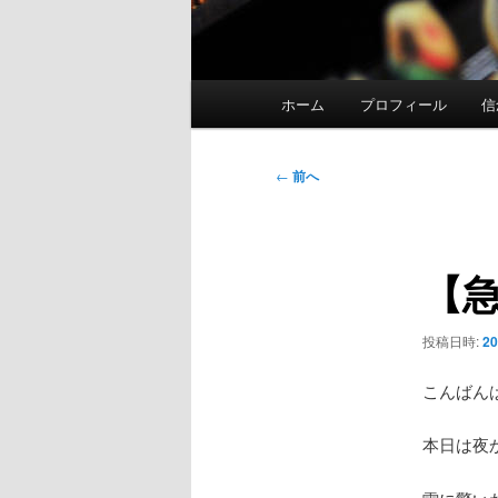
メ
ホーム
プロフィール
信
イ
ン
メ
投
←
前へ
ニ
稿
ュ
ナ
ー
ビ
【
ゲ
ー
シ
投稿日時:
2
ョ
ン
こんばん
本日は夜