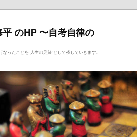
平 のHP 〜自考自律の
行なったことを"人生の足跡"として残していきます。