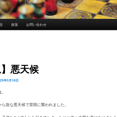
念
政策
お問い合わせ
急】悪天候
025年3月18日
は。
から急な悪天候で雷雨に襲われました。