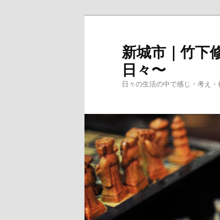
メ
イ
ン
新城市｜竹下修
コ
日々〜
ン
テ
日々の生活の中で感じ・考え・
ン
ツ
へ
移
動