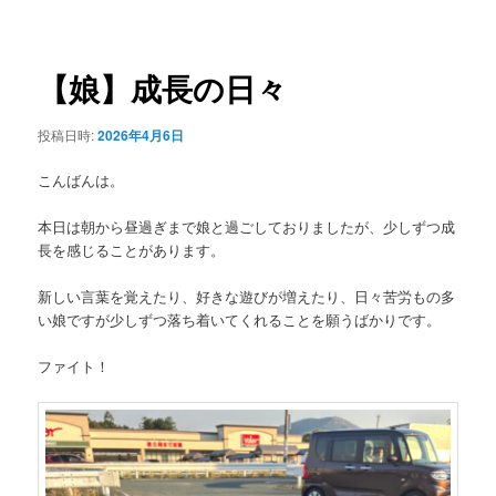
稿
ュ
ナ
ー
ビ
ゲ
【娘】成長の日々
ー
シ
投稿日時:
2026年4月6日
ョ
ン
こんばんは。
本日は朝から昼過ぎまで娘と過ごしておりましたが、少しずつ成
長を感じることがあります。
新しい言葉を覚えたり、好きな遊びが増えたり、日々苦労もの多
い娘ですが少しずつ落ち着いてくれることを願うばかりです。
ファイト！