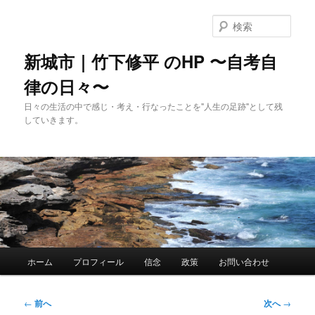
メ
イ
検
ン
索
コ
新城市｜竹下修平 のHP 〜自考自
ン
律の日々〜
テ
ン
日々の生活の中で感じ・考え・行なったことを"人生の足跡"として残
ツ
していきます。
へ
移
動
メ
ホーム
プロフィール
信念
政策
お問い合わせ
イ
ン
メ
投
←
前へ
次へ
→
ニ