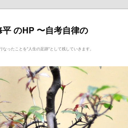
平 のHP 〜自考自律の
行なったことを"人生の足跡"として残していきます。