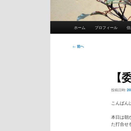
メ
ホーム
プロフィール
信
イ
ン
メ
投
←
前へ
ニ
稿
ュ
ナ
ー
ビ
【
ゲ
ー
シ
投稿日時:
2
ョ
ン
こんばん
本日は朝
た打合せ