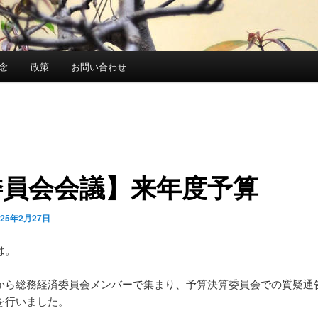
念
政策
お問い合わせ
委員会会議】来年度予算
025年2月27日
は。
から総務経済委員会メンバーで集まり、予算決算委員会での質疑通
を行いました。