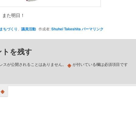
、また明日！
まちづくり
、
議員活動
作成者:
Shuhei Takeshita
パーマリンク
ントを残す
※
レスが公開されることはありません。
が付いている欄は必須項目です
※