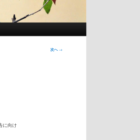
次へ
→
告に向け