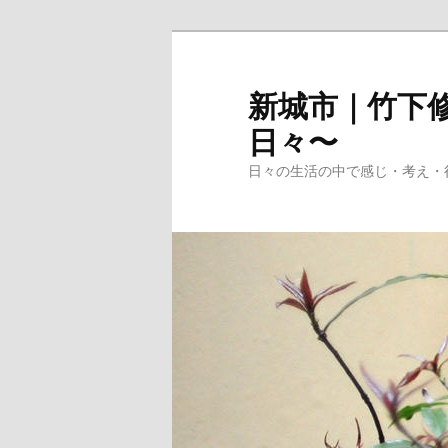
メ
イ
ン
新城市｜竹下修
コ
日々〜
ン
テ
日々の生活の中で感じ・考え・
ン
ツ
へ
移
動