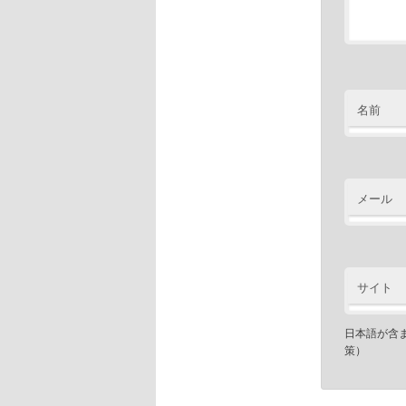
名前
メール
サイト
日本語が含
策）