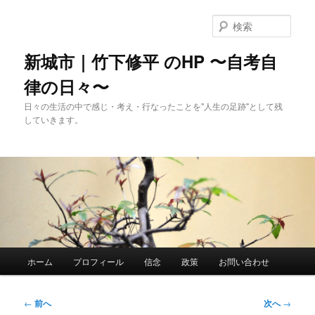
メ
イ
検
ン
索
コ
新城市｜竹下修平 のHP 〜自考自
ン
律の日々〜
テ
ン
日々の生活の中で感じ・考え・行なったことを"人生の足跡"として残
ツ
していきます。
へ
移
動
メ
ホーム
プロフィール
信念
政策
お問い合わせ
イ
ン
メ
投
←
前へ
次へ
→
ニ