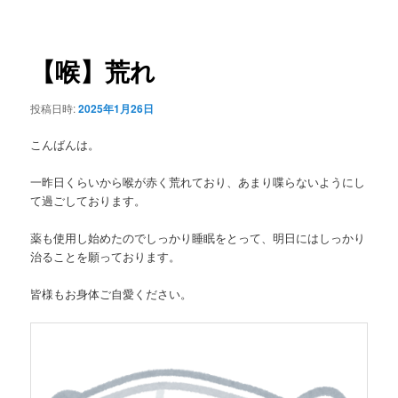
稿
ュ
ナ
ー
ビ
ゲ
【喉】荒れ
ー
シ
投稿日時:
2025年1月26日
ョ
ン
こんばんは。
一昨日くらいから喉が赤く荒れており、あまり喋らないようにし
て過ごしております。
薬も使用し始めたのでしっかり睡眠をとって、明日にはしっかり
治ることを願っております。
皆様もお身体ご自愛ください。