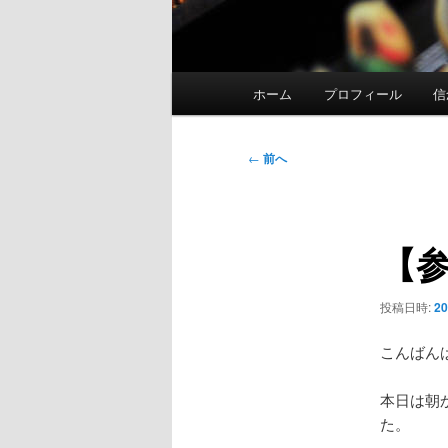
メ
ホーム
プロフィール
信
イ
ン
メ
投
←
前へ
ニ
稿
ュ
ナ
ー
ビ
【
ゲ
ー
シ
投稿日時:
2
ョ
ン
こんばん
本日は朝
た。