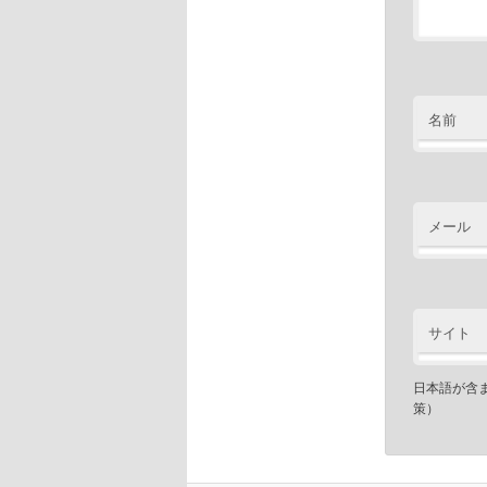
名前
メール
サイト
日本語が含
策）