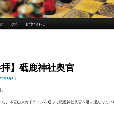
念
政策
お問い合わせ
参拝】砥鹿神社奥宮
026年1月4日
は。
から、本宮山スカイラインを通って砥鹿神社奥宮へ足を運んでまい