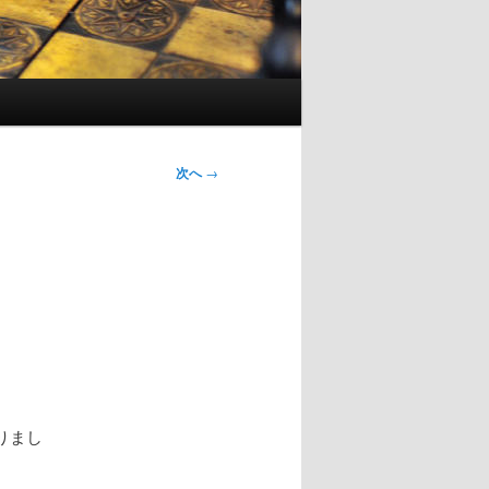
次へ
→
りまし