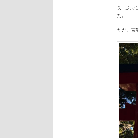
久しぶり
た。
ただ、苦