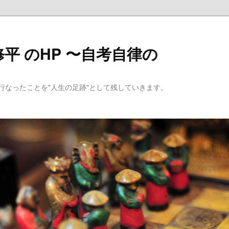
平 のHP 〜自考自律の
行なったことを"人生の足跡"として残していきます。