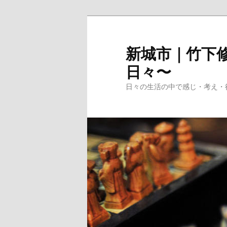
メ
イ
ン
新城市｜竹下修
コ
日々〜
ン
テ
日々の生活の中で感じ・考え・
ン
ツ
へ
移
動