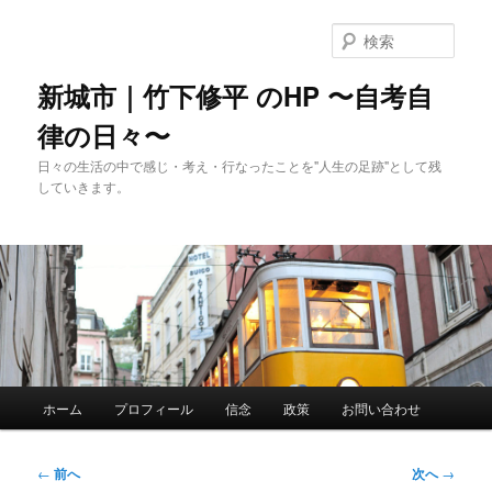
メ
イ
検
ン
索
コ
新城市｜竹下修平 のHP 〜自考自
ン
律の日々〜
テ
ン
日々の生活の中で感じ・考え・行なったことを"人生の足跡"として残
ツ
していきます。
へ
移
動
メ
ホーム
プロフィール
信念
政策
お問い合わせ
イ
ン
メ
投
←
前へ
次へ
→
ニ