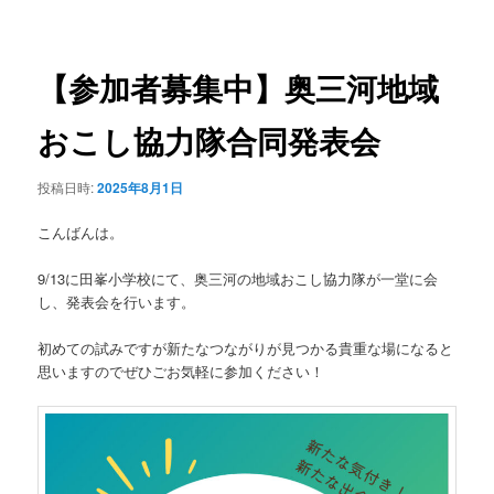
稿
ュ
ナ
ー
ビ
ゲ
【参加者募集中】奥三河地域
ー
シ
おこし協力隊合同発表会
ョ
ン
投稿日時:
2025年8月1日
こんばんは。
9/13に田峯小学校にて、奥三河の地域おこし協力隊が一堂に会
し、発表会を行います。
初めての試みですが新たなつながりが見つかる貴重な場になると
思いますのでぜひごお気軽に参加ください！