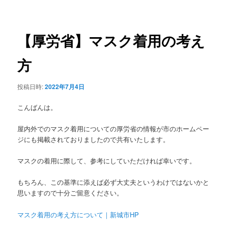
稿
ュ
ナ
ー
ビ
ゲ
【厚労省】マスク着用の考え
ー
シ
方
ョ
ン
投稿日時:
2022年7月4日
こんばんは。
屋内外でのマスク着用についての厚労省の情報が市のホームペー
ジにも掲載されておりましたので共有いたします。
マスクの着用に際して、参考にしていただければ幸いです。
もちろん、この基準に添えば必ず大丈夫というわけではないかと
思いますので十分ご留意ください。
マスク着用の考え方について｜新城市HP