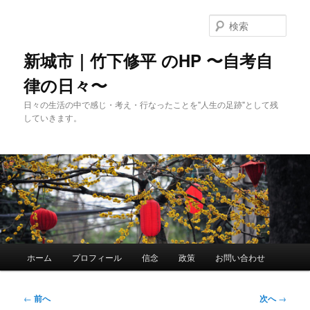
メ
イ
検
ン
索
コ
新城市｜竹下修平 のHP 〜自考自
ン
律の日々〜
テ
ン
日々の生活の中で感じ・考え・行なったことを"人生の足跡"として残
ツ
していきます。
へ
移
動
メ
ホーム
プロフィール
信念
政策
お問い合わせ
イ
ン
メ
投
←
前へ
次へ
→
ニ