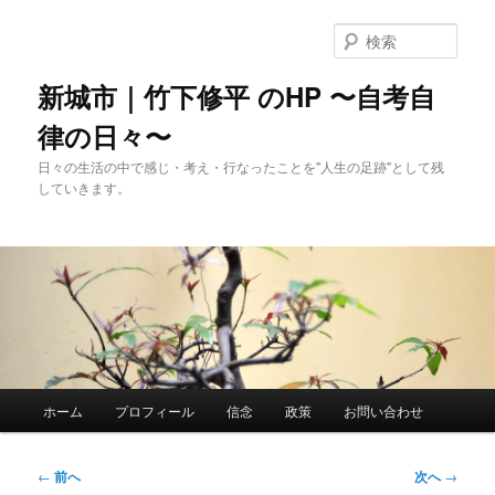
メ
イ
検
ン
索
コ
新城市｜竹下修平 のHP 〜自考自
ン
律の日々〜
テ
ン
日々の生活の中で感じ・考え・行なったことを"人生の足跡"として残
ツ
していきます。
へ
移
動
メ
ホーム
プロフィール
信念
政策
お問い合わせ
イ
ン
メ
投
←
前へ
次へ
→
ニ