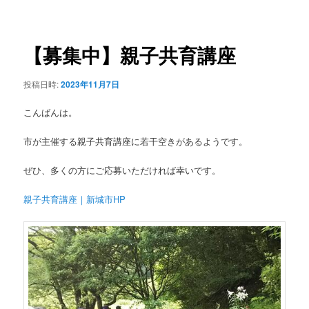
稿
ュ
ナ
ー
ビ
ゲ
【募集中】親子共育講座
ー
シ
投稿日時:
2023年11月7日
ョ
ン
こんばんは。
市が主催する親子共育講座に若干空きがあるようです。
ぜひ、多くの方にご応募いただければ幸いです。
親子共育講座｜新城市HP