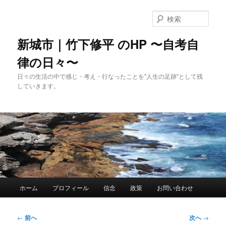
メ
イ
検
ン
索
コ
新城市｜竹下修平 のHP 〜自考自
ン
律の日々〜
テ
ン
日々の生活の中で感じ・考え・行なったことを"人生の足跡"として残
ツ
していきます。
へ
移
動
メ
ホーム
プロフィール
信念
政策
お問い合わせ
イ
ン
メ
投
←
前へ
次へ
→
ニ