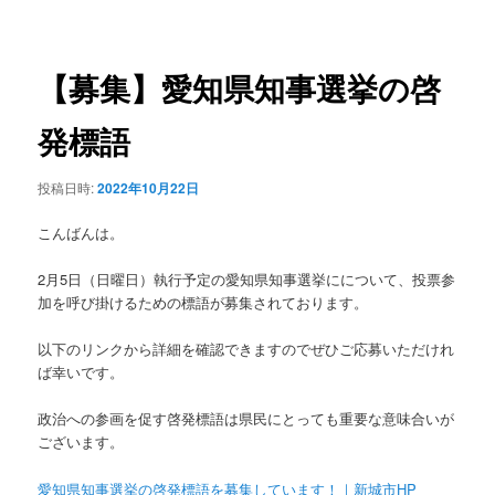
稿
ュ
ナ
ー
ビ
ゲ
【募集】愛知県知事選挙の啓
ー
シ
発標語
ョ
ン
投稿日時:
2022年10月22日
こんばんは。
2月5日（日曜日）執行予定の愛知県知事選挙にについて、投票参
加を呼び掛けるための標語が募集されております。
以下のリンクから詳細を確認できますのでぜひご応募いただけれ
ば幸いです。
政治への参画を促す啓発標語は県民にとっても重要な意味合いが
ございます。
愛知県知事選挙の啓発標語を募集しています！｜新城市HP