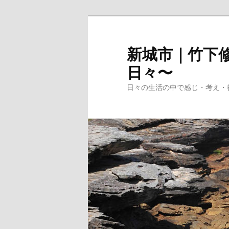
メ
イ
ン
新城市｜竹下修
コ
日々〜
ン
テ
日々の生活の中で感じ・考え・
ン
ツ
へ
移
動