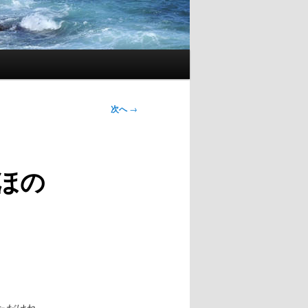
次へ
→
ほの
ただけれ