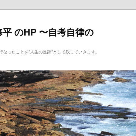
平 のHP 〜自考自律の
行なったことを"人生の足跡"として残していきます。