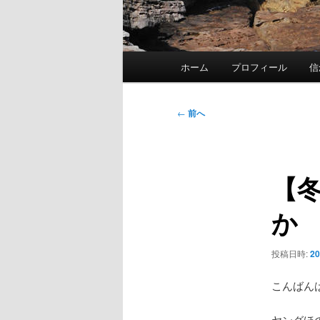
メ
ホーム
プロフィール
信
イ
ン
メ
投
←
前へ
ニ
稿
ュ
ナ
ー
ビ
【
ゲ
ー
か
シ
ョ
ン
投稿日時:
2
こんばん
ヤングほ