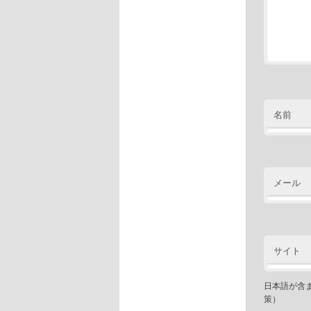
名前
メール
サイト
日本語が含
策）