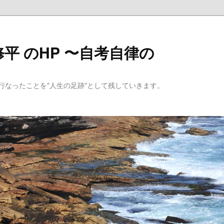
平 のHP 〜自考自律の
行なったことを"人生の足跡"として残していきます。