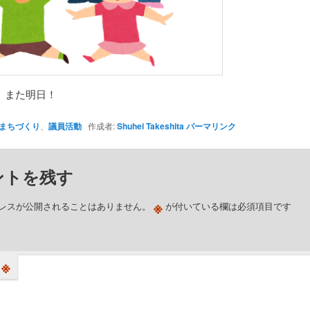
、また明日！
まちづくり
、
議員活動
作成者:
Shuhei Takeshita
パーマリンク
ントを残す
※
レスが公開されることはありません。
が付いている欄は必須項目です
※