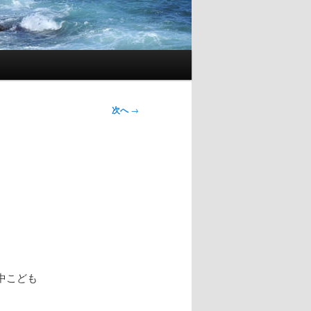
次へ
→
中こども