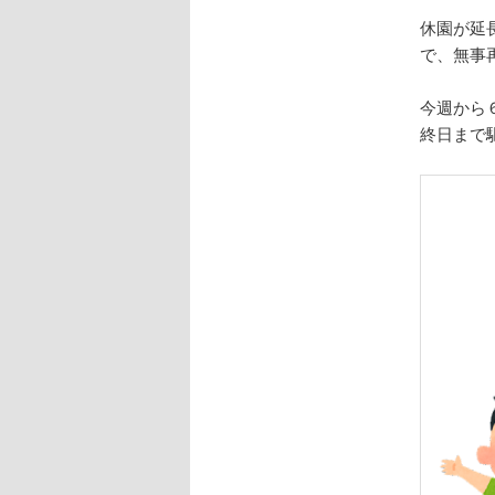
休園が延
で、無事
今週から
終日まで