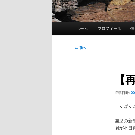
メ
ホーム
プロフィール
信
イ
ン
メ
投
←
前へ
ニ
稿
ュ
ナ
ー
ビ
【
ゲ
ー
シ
投稿日時:
2
ョ
ン
こんばん
園児の新
園が本日