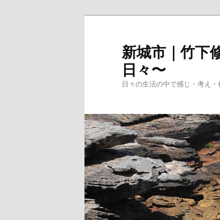
メ
イ
ン
新城市｜竹下修
コ
日々〜
ン
テ
日々の生活の中で感じ・考え・
ン
ツ
へ
移
動