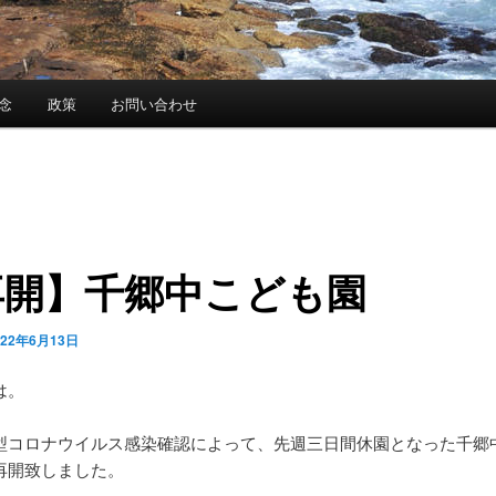
念
政策
お問い合わせ
再開】千郷中こども園
022年6月13日
は。
型コロナウイルス感染確認によって、先週三日間休園となった千郷
再開致しました。