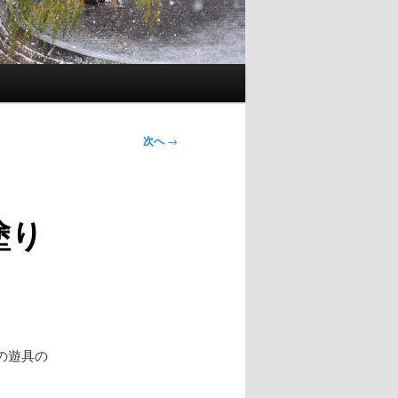
次へ
→
塗り
の遊具の