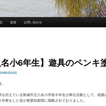
念
政策
お問い合わせ
八名小6年生】遊具のペンキ
023年2月23日
は。
業を控えている新城市立八名小学校６年生が奉仕活動として、校庭
り作業をした旨が東愛知新聞に掲載されておりました。