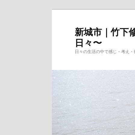
メ
イ
ン
新城市｜竹下修
コ
日々〜
ン
テ
日々の生活の中で感じ・考え・
ン
ツ
へ
移
動