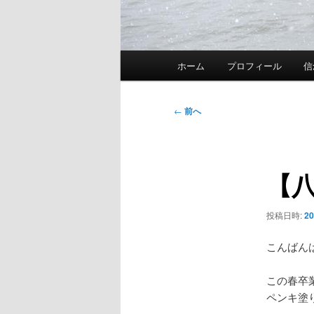
メ
ホーム
プロフィール
信
イ
ン
メ
投
←
前へ
ニ
稿
ュ
ナ
ー
ビ
【
ゲ
ー
シ
投稿日時:
2
ョ
ン
こんばん
この春卒
ペンキ塗