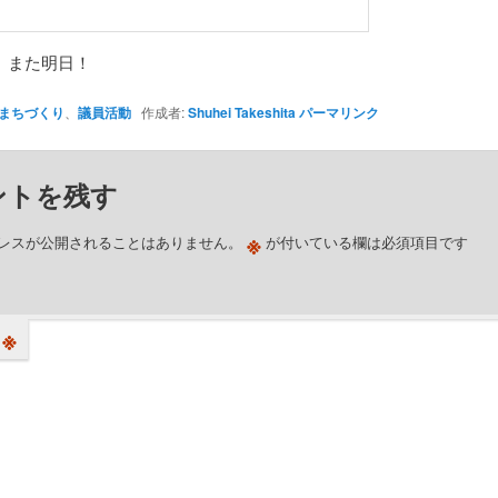
、また明日！
まちづくり
、
議員活動
作成者:
Shuhei Takeshita
パーマリンク
ントを残す
※
レスが公開されることはありません。
が付いている欄は必須項目です
※