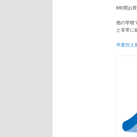
6年間お
他の学校
と非常に
卒業控え