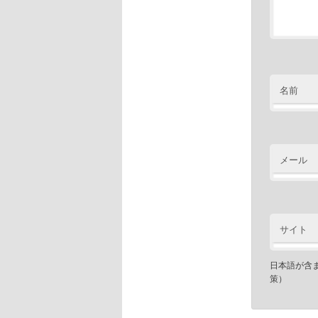
名前
メール
サイト
日本語が含
策）