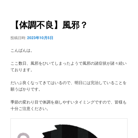
稿
ュ
ナ
ー
ビ
ゲ
【体調不良】風邪？
ー
シ
投稿日時:
2023年10月5日
ョ
ン
こんばんは。
ここ数日、風邪をひいてしまったようで風邪の諸症状が諸々続い
ております。
だいぶ良くなってきてはいるので、明日には完治していることを
願うばかりです。
季節の変わり目で体調を崩しやすいタイミングですので、皆様も
十分ご注意ください。