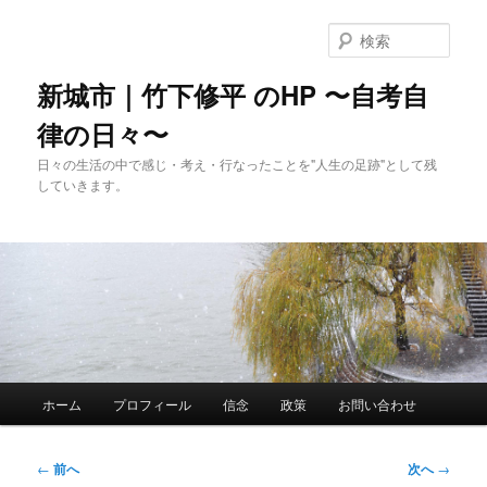
メ
イ
検
ン
索
コ
新城市｜竹下修平 のHP 〜自考自
ン
律の日々〜
テ
ン
日々の生活の中で感じ・考え・行なったことを"人生の足跡"として残
ツ
していきます。
へ
移
動
メ
ホーム
プロフィール
信念
政策
お問い合わせ
イ
ン
メ
投
←
前へ
次へ
→
ニ