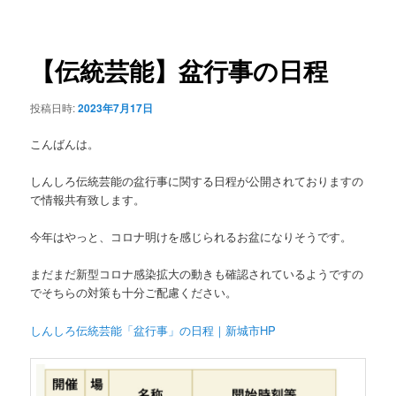
稿
ュ
ナ
ー
ビ
ゲ
【伝統芸能】盆行事の日程
ー
シ
投稿日時:
2023年7月17日
ョ
ン
こんばんは。
しんしろ伝統芸能の盆行事に関する日程が公開されておりますの
で情報共有致します。
今年はやっと、コロナ明けを感じられるお盆になりそうです。
まだまだ新型コロナ感染拡大の動きも確認されているようですの
でそちらの対策も十分ご配慮ください。
しんしろ伝統芸能「盆行事」の日程｜新城市HP