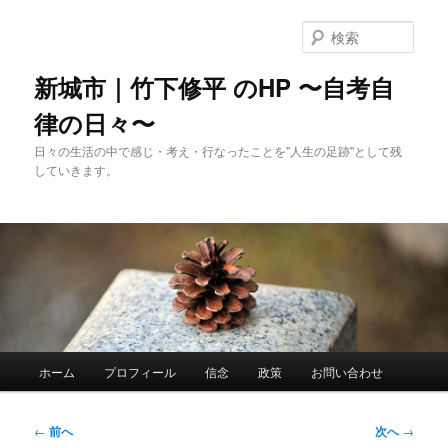
メ
イ
検
ン
索
コ
新城市｜竹下修平 のHP 〜自考自
ン
律の日々〜
テ
ン
日々の生活の中で感じ・考え・行なったことを"人生の足跡"として残
ツ
していきます。
へ
移
動
メ
ホーム
プロフィール
信念
政策
お問い合わせ
イ
ン
メ
投
←
前へ
次へ
→
ニ