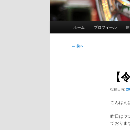
メ
ホーム
プロフィール
信
イ
ン
メ
投
←
前へ
ニ
稿
ュ
ナ
ー
ビ
【令
ゲ
ー
シ
投稿日時:
2
ョ
ン
こんばん
昨日はヤ
ておりま