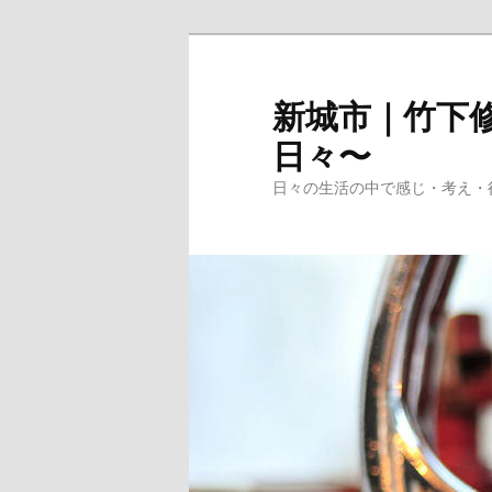
メ
イ
ン
新城市｜竹下修
コ
日々〜
ン
テ
日々の生活の中で感じ・考え・
ン
ツ
へ
移
動