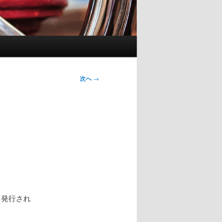
次へ
→
も発行され