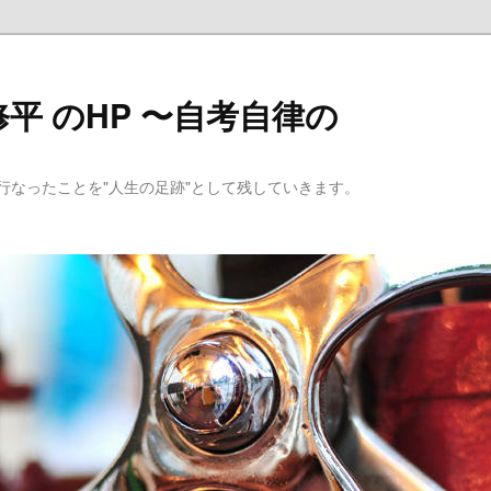
平 のHP 〜自考自律の
行なったことを"人生の足跡"として残していきます。