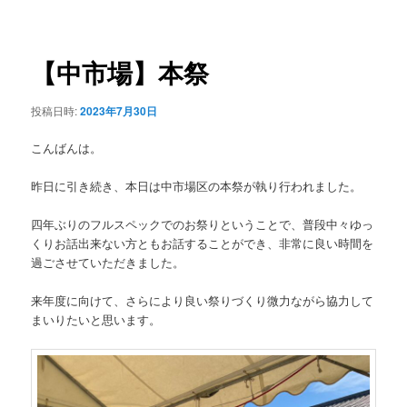
稿
ュ
ナ
ー
ビ
ゲ
【中市場】本祭
ー
シ
投稿日時:
2023年7月30日
ョ
ン
こんばんは。
昨日に引き続き、本日は中市場区の本祭が執り行われました。
四年ぶりのフルスペックでのお祭りということで、普段中々ゆっ
くりお話出来ない方ともお話することができ、非常に良い時間を
過ごさせていただきました。
来年度に向けて、さらにより良い祭りづくり微力ながら協力して
まいりたいと思います。