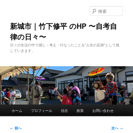
メ
イ
検
ン
索
コ
新城市｜竹下修平 のHP 〜自考自
ン
律の日々〜
テ
ン
日々の生活の中で感じ・考え・行なったことを"人生の足跡"として残
ツ
していきます。
へ
移
動
メ
ホーム
プロフィール
信念
政策
お問い合わせ
イ
ン
メ
投
←
前へ
次へ
→
ニ