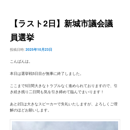
稿
ュ
ナ
ー
ビ
ゲ
【ラスト2日】新城市議会議
ー
シ
員選挙
ョ
ン
投稿日時:
2025年10月23日
こんばんは。
本日は選挙戦5日目が無事に終了しました。
ここまで5日間大きなトラブルなく進められておりますので、引
き続き残り二日間も気を引き締めて臨んでまいります！
あと2日は大きなスピーカーで失礼いたしますが、よろしくご理
解のほどお願いします。