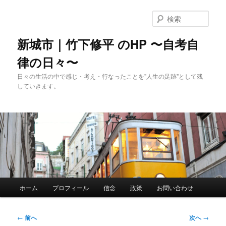
メ
イ
検
ン
索
コ
新城市｜竹下修平 のHP 〜自考自
ン
律の日々〜
テ
ン
日々の生活の中で感じ・考え・行なったことを"人生の足跡"として残
ツ
していきます。
へ
移
動
メ
ホーム
プロフィール
信念
政策
お問い合わせ
イ
ン
メ
投
←
前へ
次へ
→
ニ