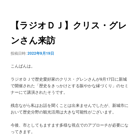
稿
ュ
ナ
ー
ビ
ゲ
【ラジオＤＪ】クリス・グレ
ー
シ
ンさん来訪
ョ
ン
投稿日時:
2022年9月19日
こんばんは。
ラジオＤＪで歴史愛好家のクリス・グレンさんが9月17日に新城
で開催された「歴史をきっかけとする賑やかな縁づくり」のセミ
ナーにて講演されたそうです。
残念ながら私はお話を聞くことは出来ませんでしたが、新城市に
おいて歴史分野の観光活用は大きな可能性がございます。
今後、市としてもますます多様な視点でのアプローチが必要にな
ってきます。