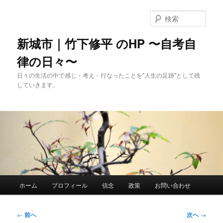
メ
イ
検
ン
索
コ
新城市｜竹下修平 のHP 〜自考自
ン
律の日々〜
テ
ン
日々の生活の中で感じ・考え・行なったことを"人生の足跡"として残
ツ
していきます。
へ
移
動
メ
ホーム
プロフィール
信念
政策
お問い合わせ
イ
ン
メ
投
←
前へ
次へ
→
ニ