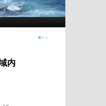
次へ
→
域内
います。