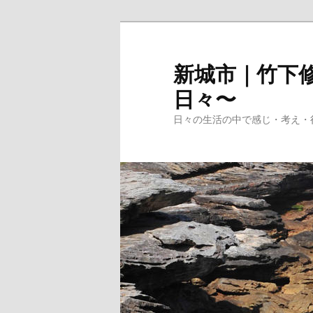
メ
イ
ン
新城市｜竹下修
コ
日々〜
ン
テ
日々の生活の中で感じ・考え・
ン
ツ
へ
移
動