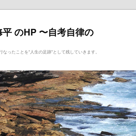
平 のHP 〜自考自律の
行なったことを"人生の足跡"として残していきます。