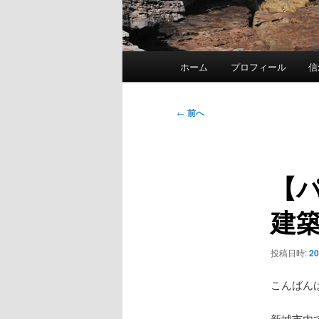
メ
ホーム
プロフィール
信
イ
ン
メ
投
←
前へ
ニ
稿
ュ
ナ
ー
ビ
【
ゲ
ー
建
シ
ョ
ン
投稿日時:
2
こんばん
新城市内