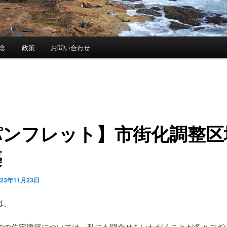
念
政策
お問い合わせ
パンフレット】市街化調整区
築
023年11月23日
は。
での住宅建築については、私にも問合せをいただくことが多々ござ