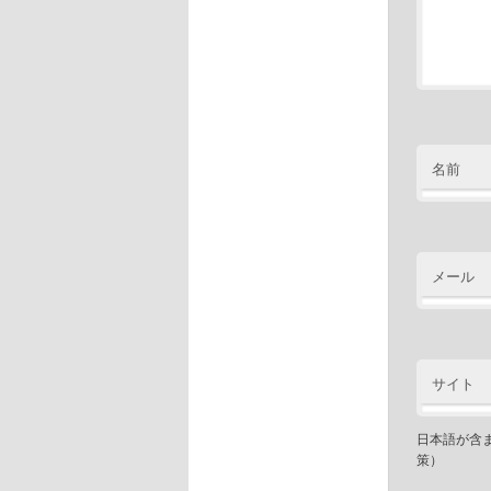
名前
メール
サイト
日本語が含
策）