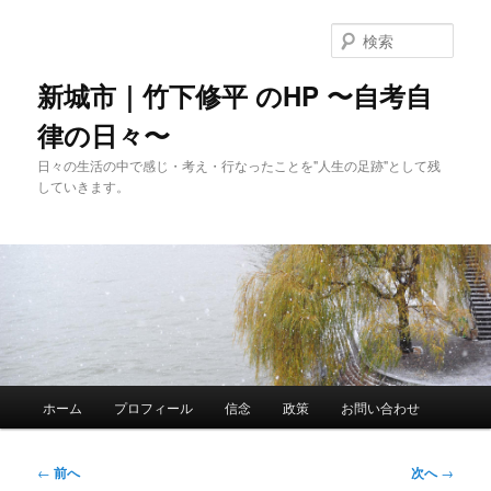
メ
イ
検
ン
索
コ
新城市｜竹下修平 のHP 〜自考自
ン
律の日々〜
テ
ン
日々の生活の中で感じ・考え・行なったことを"人生の足跡"として残
ツ
していきます。
へ
移
動
メ
ホーム
プロフィール
信念
政策
お問い合わせ
イ
ン
メ
投
←
前へ
次へ
→
ニ