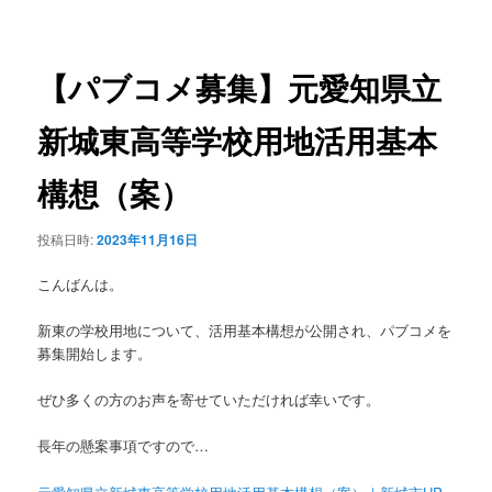
稿
ュ
ナ
ー
ビ
ゲ
【パブコメ募集】元愛知県立
ー
シ
新城東高等学校用地活用基本
ョ
ン
構想（案）
投稿日時:
2023年11月16日
こんばんは。
新東の学校用地について、活用基本構想が公開され、パブコメを
募集開始します。
ぜひ多くの方のお声を寄せていただければ幸いです。
長年の懸案事項ですので…