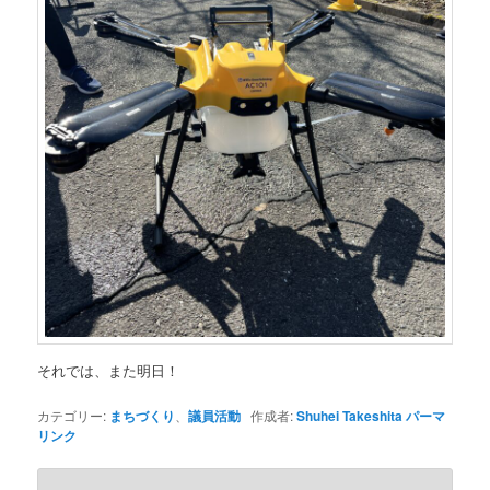
それでは、また明日！
カテゴリー:
まちづくり
、
議員活動
作成者:
Shuhei Takeshita
パーマ
リンク