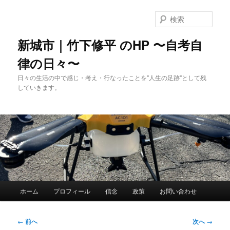
メ
イ
検
ン
索
コ
新城市｜竹下修平 のHP 〜自考自
ン
律の日々〜
テ
ン
日々の生活の中で感じ・考え・行なったことを"人生の足跡"として残
ツ
していきます。
へ
移
動
メ
ホーム
プロフィール
信念
政策
お問い合わせ
イ
ン
メ
投
←
前へ
次へ
→
ニ