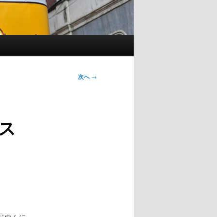
次へ
→
ス
ジウムに