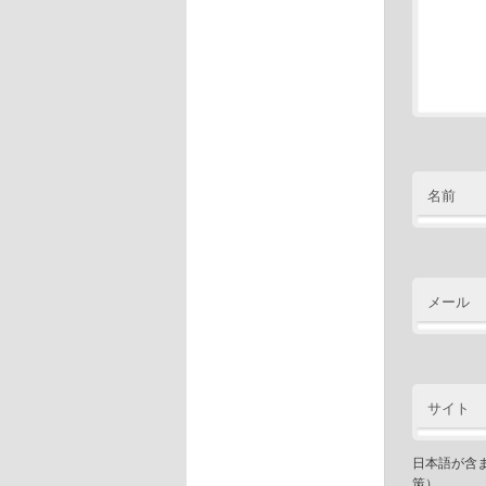
名前
メール
サイト
日本語が含
策）