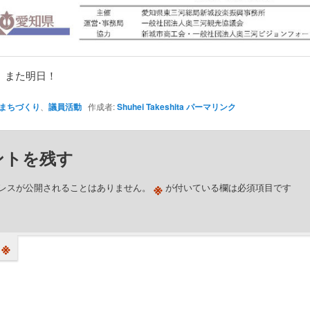
、また明日！
まちづくり
、
議員活動
作成者:
Shuhei Takeshita
パーマリンク
ントを残す
※
レスが公開されることはありません。
が付いている欄は必須項目です
※