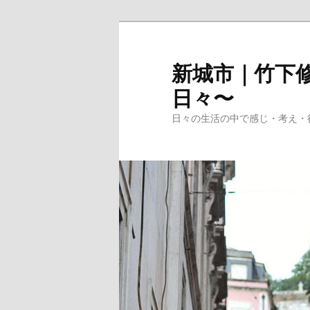
メ
イ
ン
新城市｜竹下修
コ
日々〜
ン
テ
日々の生活の中で感じ・考え・
ン
ツ
へ
移
動