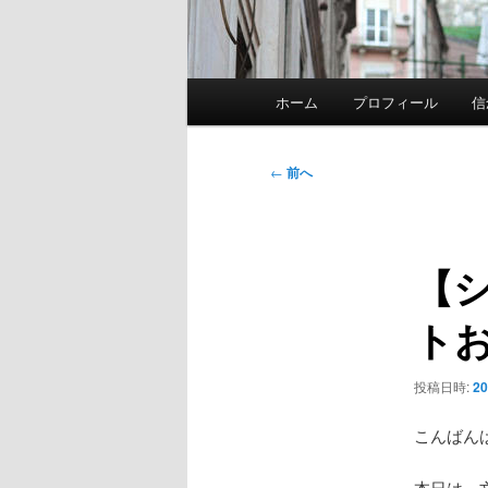
メ
ホーム
プロフィール
信
イ
ン
メ
投
←
前へ
ニ
稿
ュ
ナ
ー
ビ
【
ゲ
ー
ト
シ
ョ
ン
投稿日時:
2
こんばん
本日は、