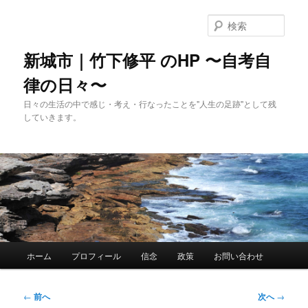
メ
イ
検
ン
索
コ
新城市｜竹下修平 のHP 〜自考自
ン
律の日々〜
テ
ン
日々の生活の中で感じ・考え・行なったことを"人生の足跡"として残
ツ
していきます。
へ
移
動
メ
ホーム
プロフィール
信念
政策
お問い合わせ
イ
ン
メ
投
←
前へ
次へ
→
ニ