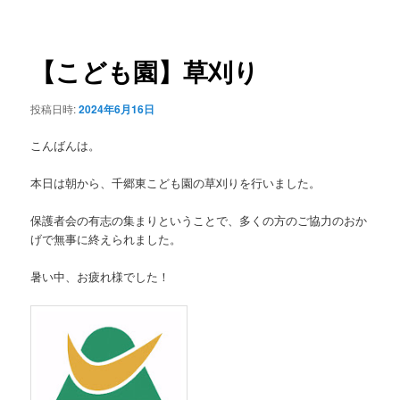
稿
ュ
ナ
ー
ビ
ゲ
【こども園】草刈り
ー
シ
投稿日時:
2024年6月16日
ョ
ン
こんばんは。
本日は朝から、千郷東こども園の草刈りを行いました。
保護者会の有志の集まりということで、多くの方のご協力のおか
げで無事に終えられました。
暑い中、お疲れ様でした！