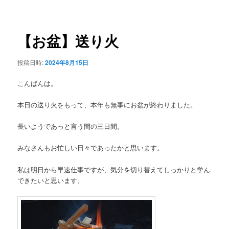
稿
ュ
ナ
ー
ビ
ゲ
【お盆】送り火
ー
シ
投稿日時:
2024年8月15日
ョ
ン
こんばんは。
本日の送り火をもって、本年も無事にお盆が終わりました。
長いようであっと言う間の三日間。
みなさんもお忙しい日々であったかと思います。
私は明日から早速仕事ですが、気分を切り替えてしっかりと学ん
できたいと思います。