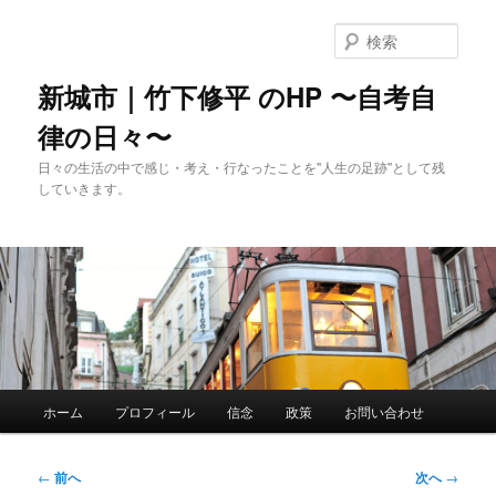
メ
イ
検
ン
索
コ
新城市｜竹下修平 のHP 〜自考自
ン
律の日々〜
テ
ン
日々の生活の中で感じ・考え・行なったことを"人生の足跡"として残
ツ
していきます。
へ
移
動
メ
ホーム
プロフィール
信念
政策
お問い合わせ
イ
ン
メ
投
←
前へ
次へ
→
ニ