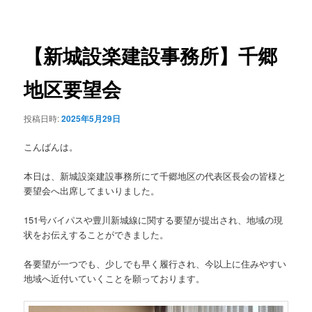
稿
ュ
ナ
ー
ビ
ゲ
【新城設楽建設事務所】千郷
ー
シ
地区要望会
ョ
ン
投稿日時:
2025年5月29日
こんばんは。
本日は、新城設楽建設事務所にて千郷地区の代表区長会の皆様と
要望会へ出席してまいりました。
151号バイパスや豊川新城線に関する要望が提出され、地域の現
状をお伝えすることができました。
各要望が一つでも、少しでも早く履行され、今以上に住みやすい
地域へ近付いていくことを願っております。