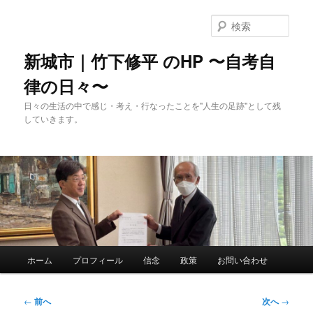
メ
イ
検
ン
索
コ
新城市｜竹下修平 のHP 〜自考自
ン
律の日々〜
テ
ン
日々の生活の中で感じ・考え・行なったことを"人生の足跡"として残
ツ
していきます。
へ
移
動
メ
ホーム
プロフィール
信念
政策
お問い合わせ
イ
ン
メ
投
←
前へ
次へ
→
ニ